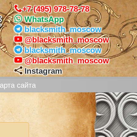
+7 (495) 978-78-78
WhatsApp
blacksmith_moscow
@blacksmith_moscow
blacksmith_moscow
@blacksmith_moscow
Instagram
арта сайта