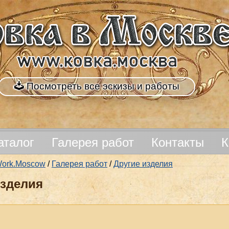
Посмотреть все эскизы и работы
аталог
Галерея работ
Контакты
К
nWork.Moscow
/
Галерея работ
/
Другие изделия
изделия