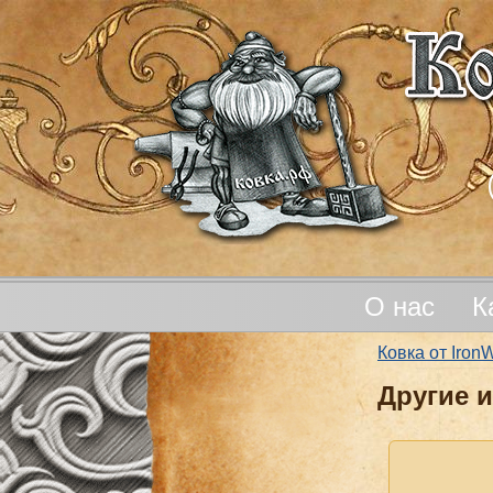
О нас
К
Ковка от Iro
Другие 