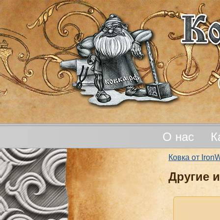
О нас
К
Ковка от Iro
Другие 