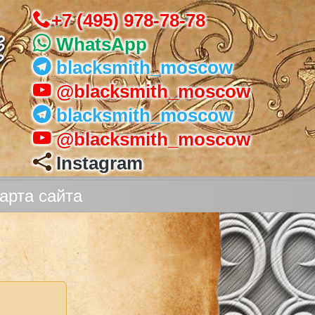
+7 (495) 978-78-78
WhatsApp
blacksmith_moscow
@blacksmith_moscow
blacksmith_moscow
@blacksmith_moscow
Instagram
арта сайта