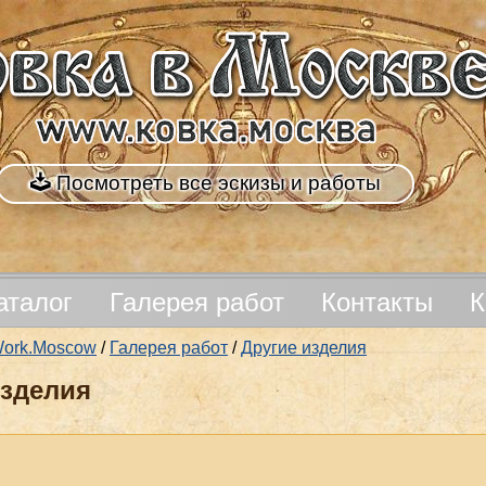
Посмотреть все эскизы и работы
аталог
Галерея работ
Контакты
К
nWork.Moscow
/
Галерея работ
/
Другие изделия
изделия