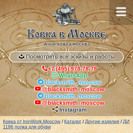
Посмотреть все эскизы и работы
+7 (495) 978-78-78
WhatsApp
blacksmith_moscow
@blacksmith_moscow
blacksmith_moscow
@blacksmith_moscow
Instagram
Ковка от IronWork.Moscow
/
Каталог
/
Другие изделия
/
ДИ
1186 полка для обуви