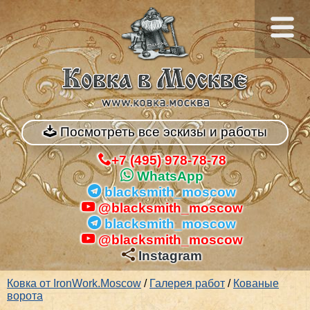
Посмотреть все эскизы и работы
+7 (495) 978-78-78
WhatsApp
blacksmith_moscow
@blacksmith_moscow
blacksmith_moscow
@blacksmith_moscow
Instagram
Ковка от IronWork.Moscow
/
Галерея работ
/
Кованые
ворота