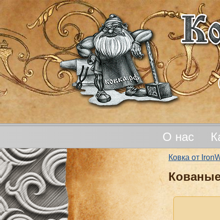
О нас
К
Ковка от Iro
Кованые