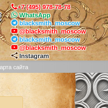
+7 (495) 978-78-78
WhatsApp
blacksmith_moscow
@blacksmith_moscow
blacksmith_moscow
@blacksmith_moscow
Instagram
арта сайта