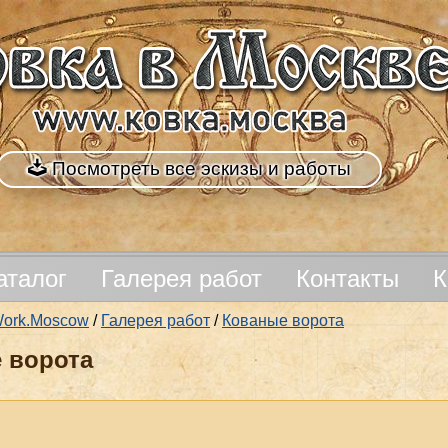
Посмотреть все эскизы и работы
аталог
Галерея работ
Контакты
К
nWork.Moscow
/
Галерея работ
/
Кованые ворота
 ворота