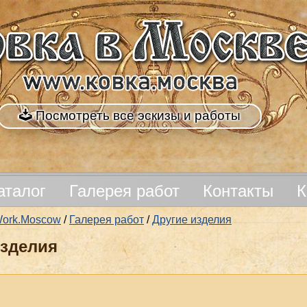
Посмотреть все эскизы и работы
аталог
Галерея работ
Контакты
К
nWork.Moscow
/
Галерея работ
/
Другие изделия
изделия