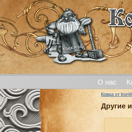
О нас
К
Ковка от Iro
Другие 