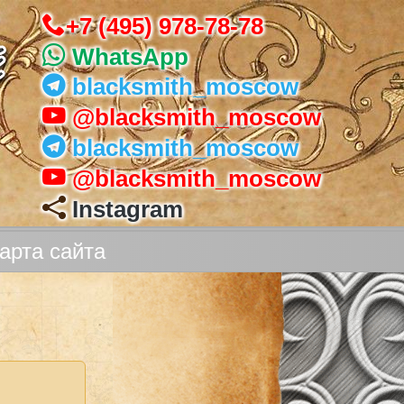
+7 (495) 978-78-78
WhatsApp
blacksmith_moscow
@blacksmith_moscow
blacksmith_moscow
@blacksmith_moscow
Instagram
арта сайта