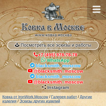
Посмотреть все эскизы и работы
+7 (495) 978-78-78
WhatsApp
blacksmith_moscow
@blacksmith_moscow
blacksmith_moscow
@blacksmith_moscow
Instagram
Ковка от IronWork.Moscow
/
Галерея работ
/
Другие
изделия
/
Эскизы других изделий