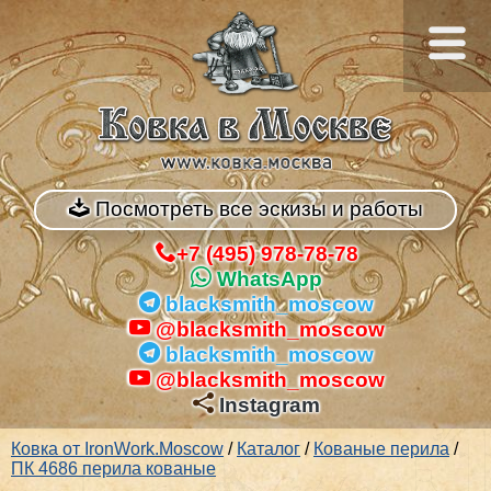
Посмотреть все эскизы и работы
+7 (495) 978-78-78
WhatsApp
blacksmith_moscow
@blacksmith_moscow
blacksmith_moscow
@blacksmith_moscow
Instagram
Ковка от IronWork.Moscow
/
Каталог
/
Кованые перила
/
ПК 4686 перила кованые