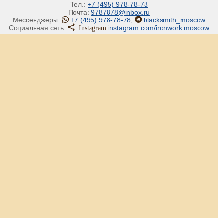
Тел.:
+7 (495) 978-78-78
Почта:
9787878@inbox.ru
Мессенджеры:
+7 (495) 978-78-78
,
blacksmith_moscow
Instagram
Социальная сеть:
instagram.com/ironwork.moscow